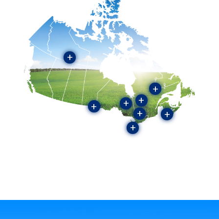
+
+
+
+
+
+
+
+