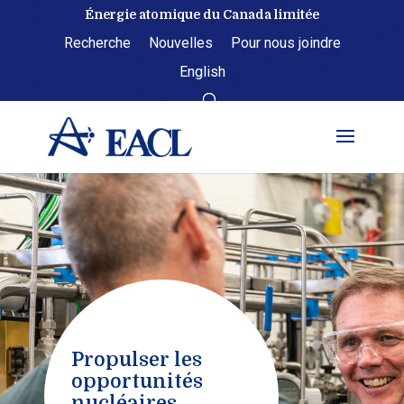
Skip
Énergie atomique du Canada limitée
to
Recherche
Nouvelles
Pour nous joindre
content
English
Propulser les
opportunités
nucléaires